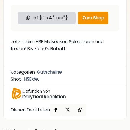
a:1:{i:1;s:4:"true";}
Zum Shop
Jetzt beim HSE Midseason Sale sparen und
freuen! Bis zu 50% Rabatt
Kategorien:
Gutscheine
.
Shop:
HSE.de
.
Gefunden von
DailyDeal Redaktion
Diesen Deal teilen