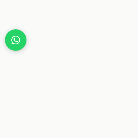
Home
HSE.de
Dieser Beitrag enthält Affiliate-Links. Wenn du über einen
dieser Links etwas kaufst, erhalten wir eine Provision. Für
dich ändert sich der Preis nicht.