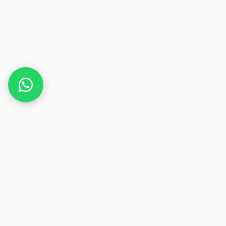
Home
Deals
Fashion
Bademode
Iris & Lilly Damen Bikini-Set
Dieser Beitrag enthält Affiliate-Links. Wenn du über einen
dieser Links etwas kaufst, erhalten wir eine Provision. Für
dich ändert sich der Preis nicht.