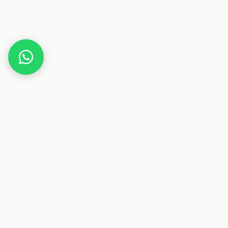
Home
Deals
Fashion
Bademode
Speedo Damen Eco Endurance+ Medalist
Badeanzug
Dieser Beitrag enthält Affiliate-Links. Wenn du über einen
dieser Links etwas kaufst, erhalten wir eine Provision. Für
dich ändert sich der Preis nicht.