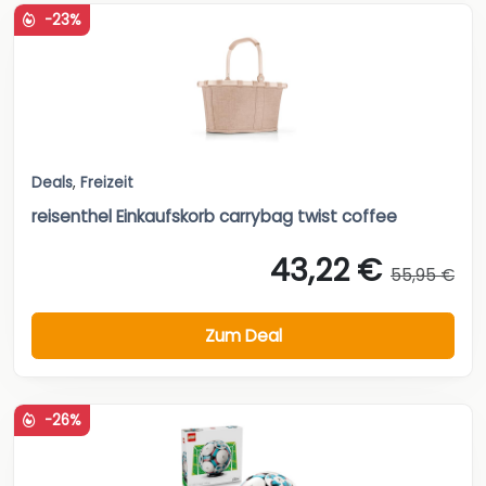
-23%
Deals
,
Freizeit
reisenthel Einkaufskorb carrybag twist coffee
43,22 €
55,95 €
Zum Deal
-26%