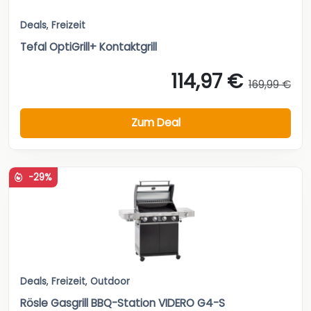
Deals
,
Freizeit
Tefal OptiGrill+ Kontaktgrill
114,97 €
169,99 €
Zum Deal
-29%
Deals
,
Freizeit
,
Outdoor
Rösle Gasgrill BBQ-Station VIDERO G4-S