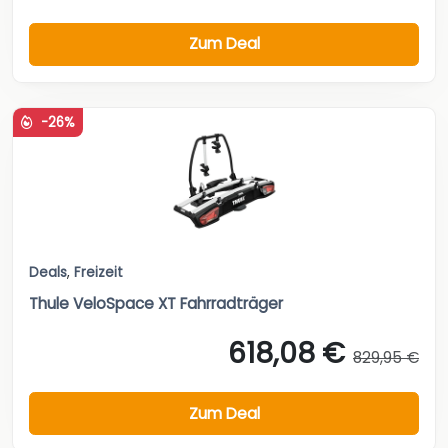
Zum Deal
-26%
Deals
,
Freizeit
Thule VeloSpace XT Fahrradträger
618,08 €
829,95 €
Zum Deal