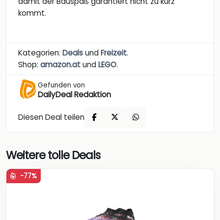
damit der Bauspaß garantiert nicht zu kurz
kommt.
Kategorien:
Deals
und
Freizeit
.
Shop:
amazon.at
und
LEGO
.
Gefunden von
DailyDeal Redaktion
Diesen Deal teilen
Weitere tolle Deals
-77%