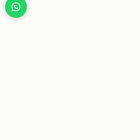
Home
Deals
Freizeit
LEGO Botanicals Bonsai-Baum für Erwachsene
Dieser Beitrag enthält Affiliate-Links. Wenn du über einen
dieser Links etwas kaufst, erhalten wir eine Provision. Für
dich ändert sich der Preis nicht.
Deals & Gutscheine