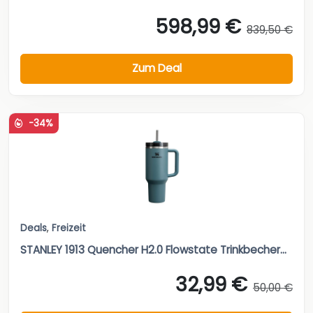
598,99 €
839,50 €
Zum Deal
-34%
Deals
,
Freizeit
STANLEY 1913 Quencher H2.0 Flowstate Trinkbecher...
32,99 €
50,00 €