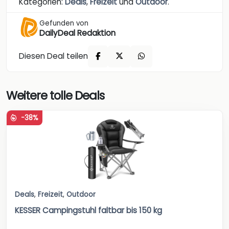
Kategorien:
Deals
,
Freizeit
und
Outdoor
.
Gefunden von
DailyDeal Redaktion
Diesen Deal teilen
Weitere tolle Deals
-38%
Deals
,
Freizeit
,
Outdoor
KESSER Campingstuhl faltbar bis 150 kg