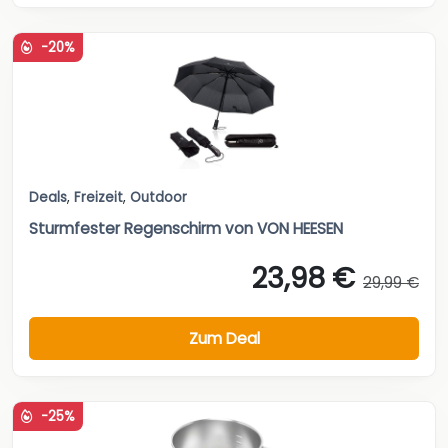
-20%
Deals
,
Freizeit
,
Outdoor
Sturmfester Regenschirm von VON HEESEN
23,98 €
29,99 €
Zum Deal
-25%