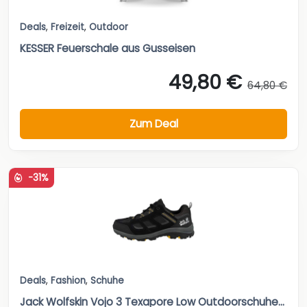
Deals
,
Freizeit
,
Outdoor
KESSER Feuerschale aus Gusseisen
49,80 €
64,80 €
Zum Deal
-31%
Deals
,
Fashion
,
Schuhe
Jack Wolfskin Vojo 3 Texapore Low Outdoorschuhe...