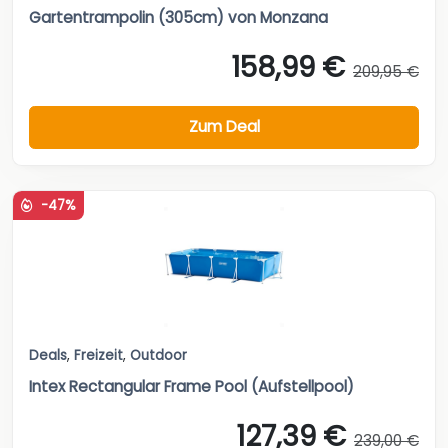
Gartentrampolin (305cm) von Monzana
158,99 €
209,95 €
Zum Deal
-47%
Deals
,
Freizeit
,
Outdoor
Intex Rectangular Frame Pool (Aufstellpool)
127,39 €
239,00 €