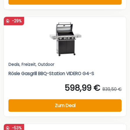
-29%
Deals
,
Freizeit
,
Outdoor
Rösle Gasgrill BBQ-Station VIDERO G4-S
598,99 €
839,50 €
Zum Deal
-53%