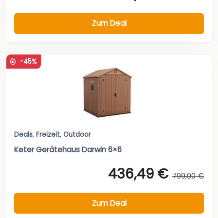
Zum Deal
-45%
Deals
,
Freizeit
,
Outdoor
Keter Gerätehaus Darwin 6×6
436,49 €
799,00 €
Zum Deal