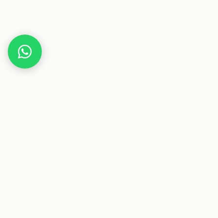
Home
Gutscheine
Sport & Fitness
OVERDELIVER – Flow State
Dieser Beitrag enthält Affiliate-Links. Wenn du über einen
dieser Links etwas kaufst, erhalten wir eine Provision. Für
dich ändert sich der Preis nicht.