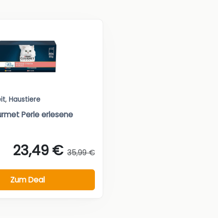
it
,
Haustiere
rmet Perle erlesene
23,49 €
35,99 €
Zum Deal