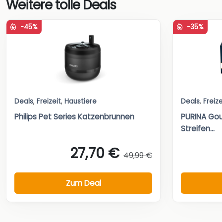
Weitere tolle Deals
-45%
-35%
Deals
,
Freizeit
,
Haustiere
Deals
,
Freize
Philips Pet Series Katzenbrunnen
PURINA Gou
Streifen...
27,70 €
49,99 €
Zum Deal