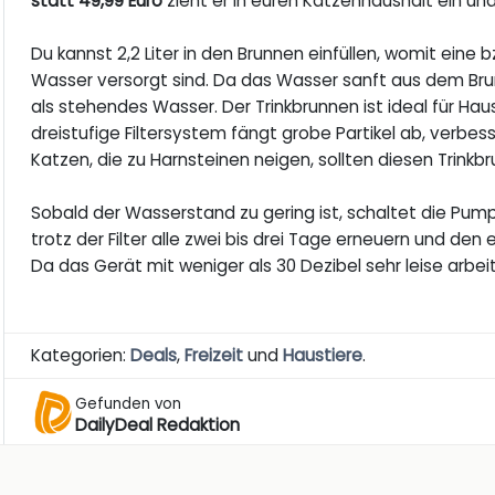
statt 49,99 Euro
zieht er in euren Katzenhaushalt ein und l
Du kannst 2,2 Liter in den Brunnen einfüllen, womit eine
Wasser versorgt sind. Da das Wasser sanft aus dem Brunn
als stehendes Wasser. Der Trinkbrunnen ist ideal für Ha
dreistufige Filtersystem fängt grobe Partikel ab, verb
Katzen, die zu Harnsteinen neigen, sollten diesen Trin
Sobald der Wasserstand zu gering ist, schaltet die Pum
trotz der Filter alle zwei bis drei Tage erneuern und d
Da das Gerät mit weniger als 30 Dezibel sehr leise arbeit
Kategorien:
Deals
,
Freizeit
und
Haustiere
.
Gefunden von
DailyDeal Redaktion