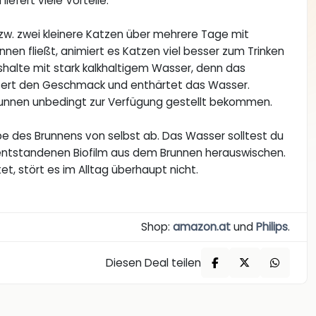
iefert viele Vorteile.
 bzw. zwei kleinere Katzen über mehrere Tage mit
en fließt, animiert es Katzen viel besser zum Trinken
ushalte mit stark kalkhaltigem Wasser, denn das
essert den Geschmack und enthärtet das Wasser.
kbrunnen unbedingt zur Verfügung gestellt bekommen.
pe des Brunnens von selbst ab. Das Wasser solltest du
en entstandenen Biofilm aus dem Brunnen herauswischen.
et, stört es im Alltag überhaupt nicht.
Shop:
amazon.at
und
Philips
.
Diesen Deal teilen