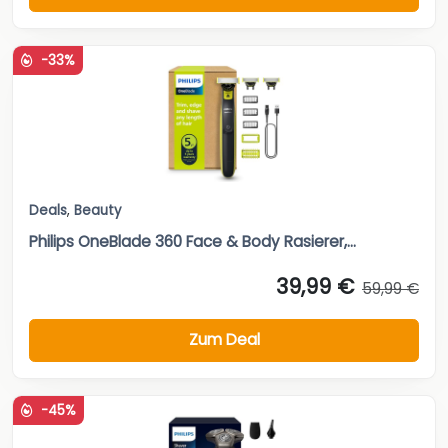
-33%
Deals
,
Beauty
Philips OneBlade 360 Face & Body Rasierer,...
39,99 €
59,99 €
Zum Deal
-45%