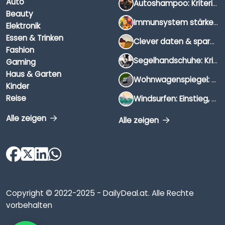
Auto
Autoshampoo: Kriterien, Unterschiede & Anwendung
Beauty
Immunsystem stärken: Hausmittel, Vitamine & Wissenswertes
Elektronik
Essen & Trinken
Clever daten & sparen: So findest du die besten Deals für Dates und Unternehmungen
Fashion
Segelhandschuhe: Kriterien, Materialien & Tipps
Gaming
Haus & Garten
Wohnwagenspiegel: Auswahl, Preise & Montage
Kinder
Reise
Windsurfen: Einstieg, Ausrüstung & Tipps
Alle zeigen
Alle zeigen
Copyright © 2022-2025 - DailyDeal.at. Alle Rechte
vorbehalten