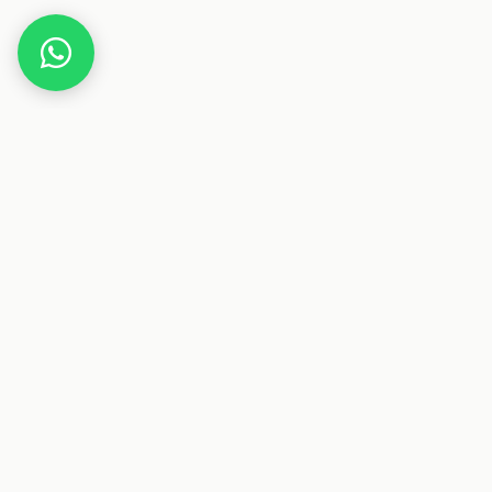
Home
Deals
Elektronik
Sonos Ace Kopfhörer
Dieser Beitrag enthält Affiliate-Links. Wenn du über einen
dieser Links etwas kaufst, erhalten wir eine Provision. Für
dich ändert sich der Preis nicht.
Deals & Gutscheine