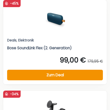
-45%
Deals
,
Elektronik
Bose SoundLink Flex (2. Generation)
99,00 €
179,95 €
Zum Deal
-34%