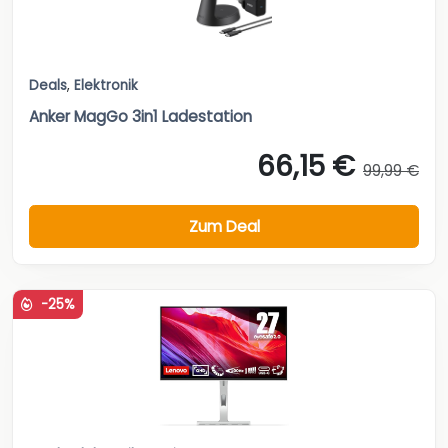
Deals
,
Elektronik
Anker MagGo 3in1 Ladestation
66,15 €
99,99 €
Zum Deal
-25%