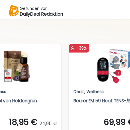
Gefunden von
DailyDeal Redaktion
-39%
ess
Deals
,
Wellness
öl von Heldengrün
Beurer EM 59 Heat TENS-
18,95 €
69,99 
24,95 €