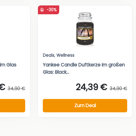
-30%
Deals
,
Wellness
im Glas
Yankee Candle Duftkerze im großen
Glas: Black...
 €
24,39 €
34,90 €
34,90 €
Zum Deal