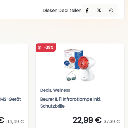
Diesen Deal teilen
-39%
Deals
,
Wellness
/EMS-Gerät
Beurer IL 11 Infrarotlampe inkl.
Schutzbrille
€
22,99 €
114,49 €
37,39 €