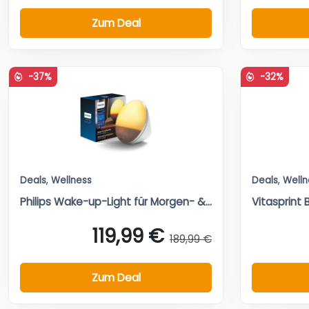
Zum Deal
-37%
-32%
Deals
,
Wellness
Deals
,
Welln
Philips Wake-up-Light für Morgen- &...
Vitasprint 
119,99 €
189,99 €
Zum Deal