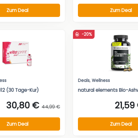
Zum Deal
Zum Deal
-20%
ess
Deals
,
Wellness
B12 (30 Tage-Kur)
natural elements Bio-As
30,80 €
21,59
44,99 €
Zum Deal
Zum Deal