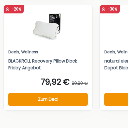
-20%
-30%
Deals
,
Wellness
Deals
,
Welln
BLACKROLL Recovery Pillow Black
natural el
Friday Angebot
Depot Black
79,92 €
99,90 €
Zum Deal