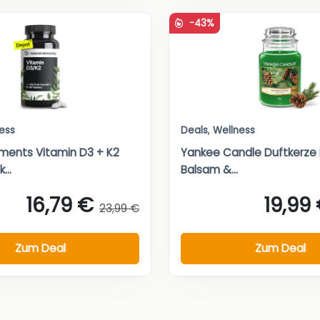
-43%
ess
Deals
,
Wellness
ements Vitamin D3 + K2
Yankee Candle Duftkerze 
...
Balsam &...
16,79 €
19,99
23,99 €
Zum Deal
Zum Deal