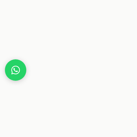
Home
Deals
Reise
29-tägige Erlebnis-Trip reise durch Südostasien |
Start in Bangkok