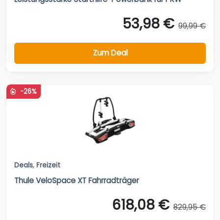
53,98 €
99,99 €
Zum Deal
-26%
Deals
,
Freizeit
Thule VeloSpace XT Fahrradträger
618,08 €
829,95 €