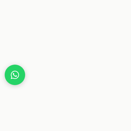
Home
Deals
Auto
AUTOPHIX OM126P OBD2 Diagnosegerät Universal
KFZ-Fehlercode-Lesegerät Auto