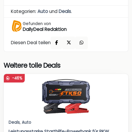
Kategorien:
Auto
und
Deals
.
Gefunden von
DailyDeal Redaktion
Diesen Deal teilen
Weitere tolle Deals
-46%
Deals
,
Auto
Leistungsstarke Starthilfe-Powerbank für PKW