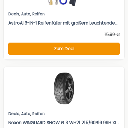
Deals
,
Auto
,
Reifen
AstroAI 3-IN-1 Reifenfüller mit großem Leuchtende...
15,99 €
Zum Deal
Deals
,
Auto
,
Reifen
Nexen WINGUARD SNOW G 3 WH21 215/60R16 99H XL...