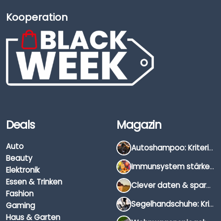
Kooperation
Deals
Magazin
Auto
Autoshampoo: Kriterien, Unterschiede & Anwendung
Beauty
Immunsystem stärken: Hausmittel, Vitamine & Wissenswertes
Elektronik
Essen & Trinken
Clever daten & sparen: So findest du die besten Deals für Dates und Unternehmungen
Fashion
Segelhandschuhe: Kriterien, Materialien & Tipps
Gaming
Haus & Garten