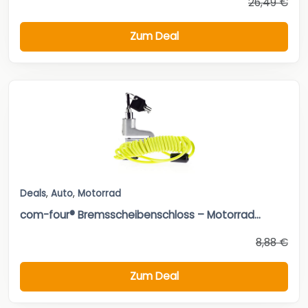
26,49 €
Zum Deal
Deals
,
Auto
,
Motorrad
com-four® Bremsscheibenschloss – Motorrad...
8,88 €
Zum Deal