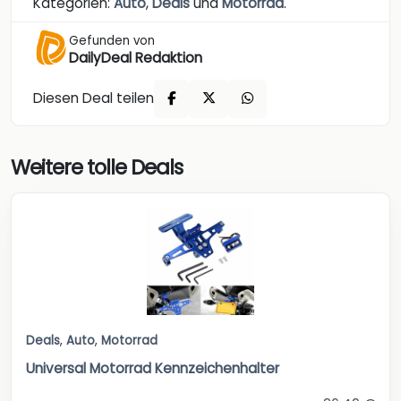
Kategorien:
Auto
,
Deals
und
Motorrad
.
Gefunden von
DailyDeal Redaktion
Diesen Deal teilen
Weitere tolle Deals
Deals
,
Auto
,
Motorrad
Universal Motorrad Kennzeichenhalter