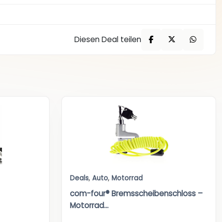
Diesen Deal teilen
Deals
,
Auto
,
Motorrad
com-four® Bremsscheibenschloss –
Motorrad...