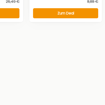
26,49 €
8,88 €
Zum Deal