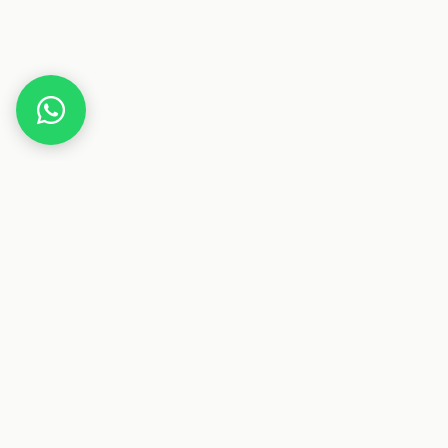
Home
Gutscheine
Familie & Kinder
Babyschlafkurs
Dieser Beitrag enthält Affiliate-Links. Wenn du über einen
dieser Links etwas kaufst, erhalten wir eine Provision. Für
dich ändert sich der Preis nicht.