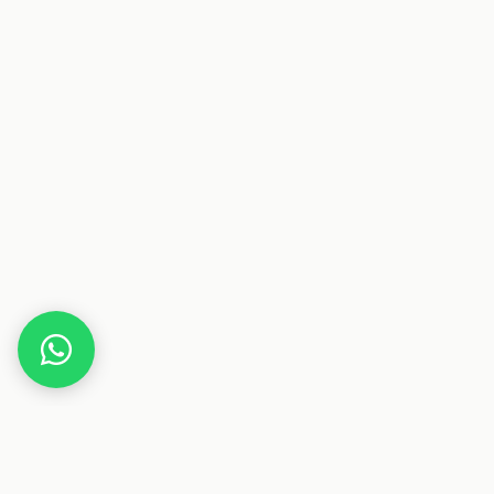
Home
Gutscheine
Familie & Kinder
magic-man10