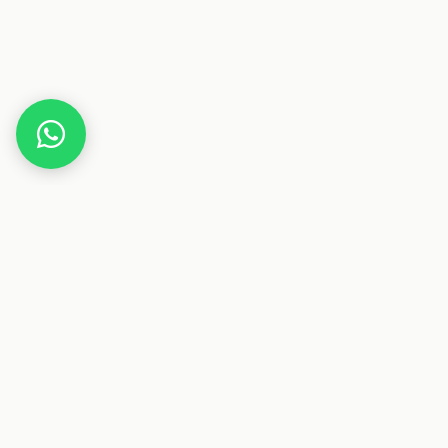
Home
Gutscheine
Familie & Kinder
Cheerleader-Schleifen
Dieser Beitrag enthält Affiliate-Links. Wenn du über einen
dieser Links etwas kaufst, erhalten wir eine Provision. Für
dich ändert sich der Preis nicht.