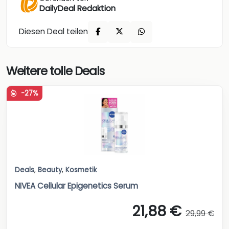
DailyDeal Redaktion
Diesen Deal teilen
Weitere tolle Deals
-27%
Deals
,
Beauty
,
Kosmetik
NIVEA Cellular Epigenetics Serum
21,88 €
29,99 €