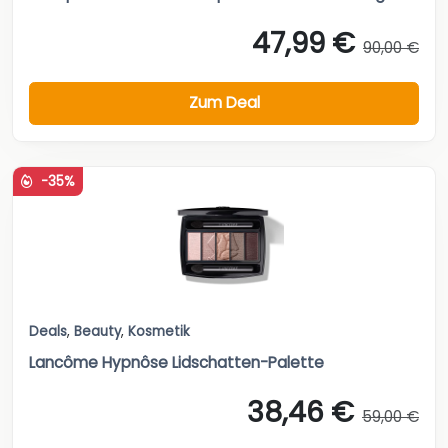
47,99 €
90,00 €
Zum Deal
-35%
Deals
,
Beauty
,
Kosmetik
Lancôme Hypnôse Lidschatten-Palette
38,46 €
59,00 €