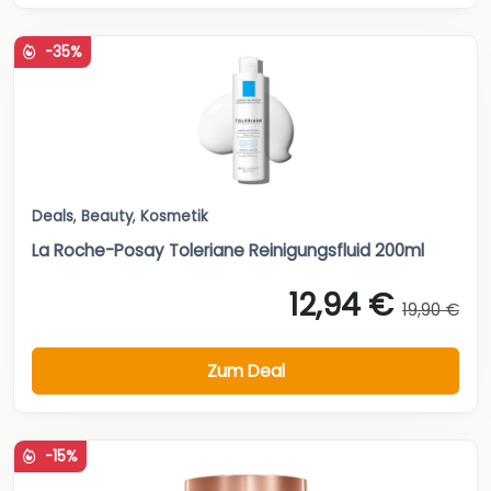
-35%
Deals
,
Beauty
,
Kosmetik
La Roche-Posay Toleriane Reinigungsfluid 200ml
12,94 €
19,90 €
Zum Deal
-15%