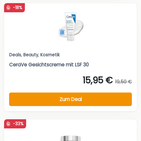
-18%
Deals
,
Beauty
,
Kosmetik
CeraVe Gesichtscreme mit LSF 30
15,95 €
19,50 €
Zum Deal
-33%