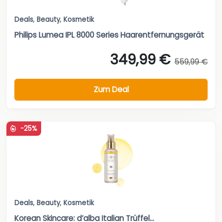
Deals
,
Beauty
,
Kosmetik
Philips Lumea IPL 8000 Series Haarentfernungsgerät
349,99 €
559,99 €
Zum Deal
-25%
Deals
,
Beauty
,
Kosmetik
Korean Skincare: d’alba Italian Trüffel...