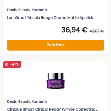
Deals
,
Beauty
,
Kosmetik
Lancôme L’Absolu Rouge Drama Matte Lipstick
36,94 €
42,00 €
Zum Deal
-47%
Deals
,
Beauty
,
Kosmetik
Clinique Smart Clinical Repair Wrinkle Correcting...