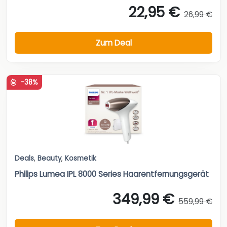
22,95 €
26,99 €
Zum Deal
-38%
Deals
,
Beauty
,
Kosmetik
Philips Lumea IPL 8000 Series Haarentfernungsgerät
349,99 €
559,99 €