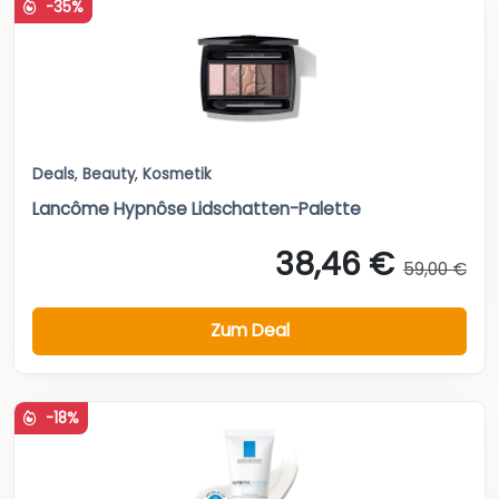
-35%
Deals
,
Beauty
,
Kosmetik
Lancôme Hypnôse Lidschatten-Palette
38,46 €
59,00 €
Zum Deal
-18%