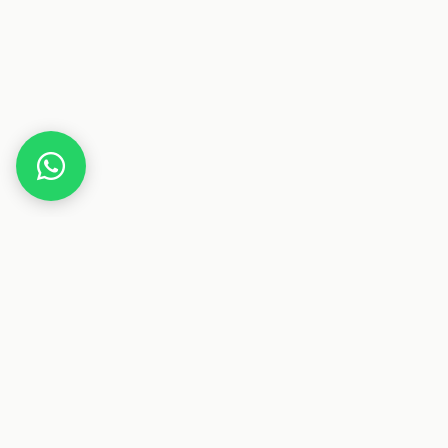
Home
Deals
Beauty
Kosmetik
NIVEA Cellular Epigenetics Serum
Dieser Beitrag enthält Affiliate-Links. Wenn du über einen
dieser Links etwas kaufst, erhalten wir eine Provision. Für
dich ändert sich der Preis nicht.