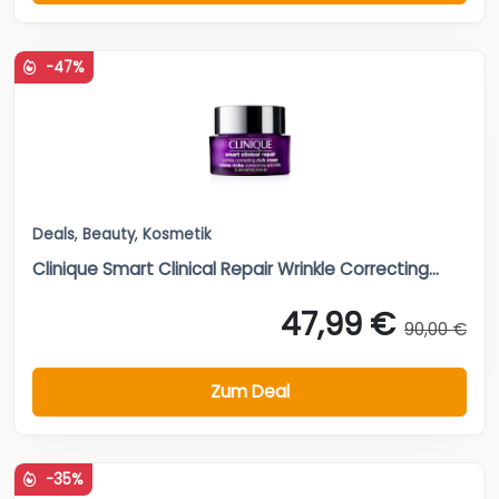
-47%
Deals
,
Beauty
,
Kosmetik
Clinique Smart Clinical Repair Wrinkle Correcting...
47,99 €
90,00 €
Zum Deal
-35%