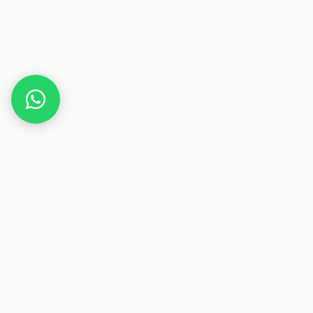
Home
Deals
Beauty
Kosmetik
Lancôme Hypnôse Lidschatten-Palette
Dieser Beitrag enthält Affiliate-Links. Wenn du über einen
dieser Links etwas kaufst, erhalten wir eine Provision. Für
dich ändert sich der Preis nicht.