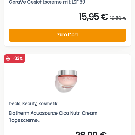
CeraVe Gesichtscreme mit LSF 30
15,95 €
19,50 €
Zum Deal
-33%
Deals
,
Beauty
,
Kosmetik
Biotherm Aquasource Cica Nutri Cream
Tagescreme...