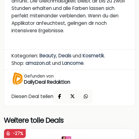
anfühlt. Die Gleichmäßigkeit bleibt dir bis zu zwölf
Stunden erhalten und alle Farben lassen sich
perfekt miteinander verblenden. Wenn du den
Applikator anfeuchtest, gelingen dir noch
intensivere Ergebnisse.
Kategorien:
Beauty
,
Deals
und
Kosmetik
.
Shop:
amazon.at
und
Lancome
.
Gefunden von
DailyDeal Redaktion
Diesen Deal teilen
Weitere tolle Deals
-27%