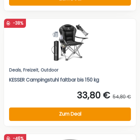
-38%
Deals
,
Freizeit
,
Outdoor
KESSER Campingstuhl faltbar bis 150 kg
33,80 €
54,80 €
Zum Deal
-46%