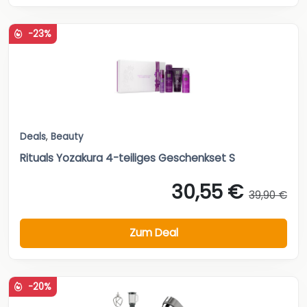
-23%
Deals
,
Beauty
Rituals Yozakura 4-teiliges Geschenkset S
30,55 €
39,90 €
Zum Deal
-20%