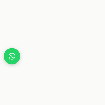
Home
Bis meine Seele an mich schrieb
Dieser Beitrag enthält Affiliate-Links. Wenn du über einen