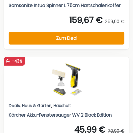
Samsonite Intuo Spinner L 75cm Hartschalenkoffer
159,67 €
259,00 €
Zum Deal
-43%
Deals
,
Haus & Garten
,
Haushalt
Kärcher Akku-Fenstersauger WV 2 Black Edition
45,99 €
79,99 €