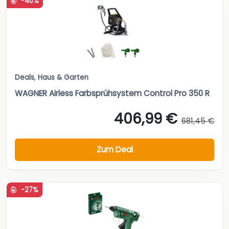
-40%
Deals
,
Haus & Garten
WAGNER Airless Farbsprühsystem Control Pro 350 R
406,99 €
681,45 €
Zum Deal
-27%