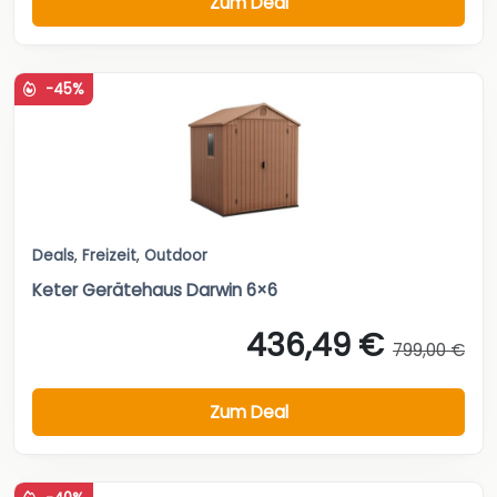
Zum Deal
-45%
Deals
,
Freizeit
,
Outdoor
Keter Gerätehaus Darwin 6×6
436,49 €
799,00 €
Zum Deal