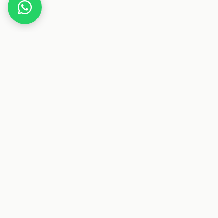
Home
Deals
Haus & Garten
Baumarkt
Bosch Klebepistole PKP 18 E
Dieser Beitrag enthält Affiliate-Links. Wenn du über einen
dieser Links etwas kaufst, erhalten wir eine Provision. Für
dich ändert sich der Preis nicht.
Deals & Gutscheine