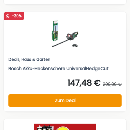
-30%
Deals
,
Haus & Garten
Bosch Akku-Heckenschere UniversalHedgeCut
147,48 €
209,99 €
Zum Deal