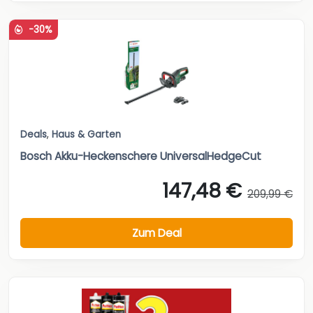
-30%
Deals
,
Haus & Garten
Bosch Akku-Heckenschere UniversalHedgeCut
147,48 €
209,99 €
Zum Deal