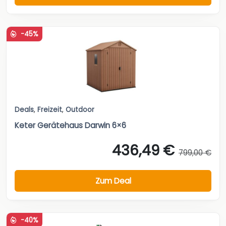
-45%
Deals
,
Freizeit
,
Outdoor
Keter Gerätehaus Darwin 6×6
436,49 €
799,00 €
Zum Deal
-40%