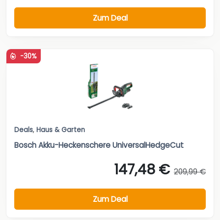
Zum Deal
-30%
Deals
,
Haus & Garten
Bosch Akku-Heckenschere UniversalHedgeCut
147,48 €
209,99 €
Zum Deal