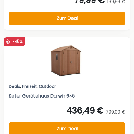
79,99 €
139,99 €
Zum Deal
-45%
Deals
,
Freizeit
,
Outdoor
Keter Gerätehaus Darwin 6×6
436,49 €
799,00 €
Zum Deal