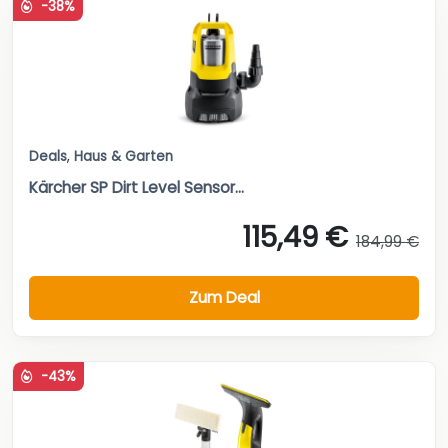
-38%
Deals
,
Haus & Garten
Kärcher SP Dirt Level Sensor...
115,49 €
184,99 €
Zum Deal
-43%