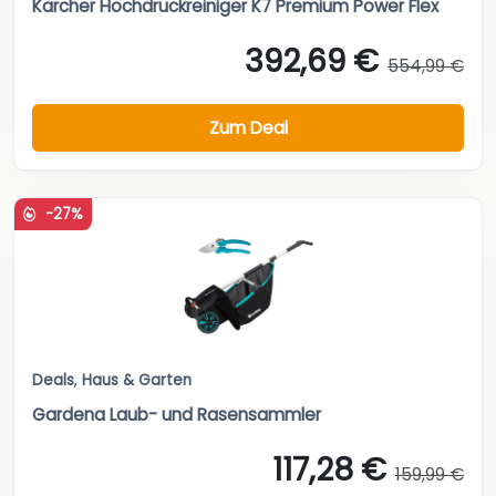
Kärcher Hochdruckreiniger K7 Premium Power Flex
392,69 €
554,99 €
Zum Deal
-27%
Deals
,
Haus & Garten
Gardena Laub- und Rasensammler
117,28 €
159,99 €