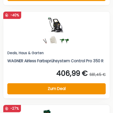
-40%
Deals
,
Haus & Garten
WAGNER Airless Farbsprühsystem Control Pro 350 R
406,99 €
681,45 €
Zum Deal
-27%