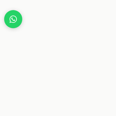
Home
Deals
Haus & Garten
Baumarkt
Kärcher Hochdruckreiniger K7 Premium Power Flex
Dieser Beitrag enthält Affiliate-Links. Wenn du über einen
dieser Links etwas kaufst, erhalten wir eine Provision. Für
dich ändert sich der Preis nicht.