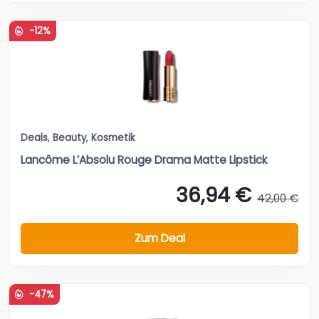
-12%
Deals
,
Beauty
,
Kosmetik
Lancôme L’Absolu Rouge Drama Matte Lipstick
36,94 €
42,00 €
Zum Deal
-47%