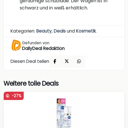
geräumige Schublade. Der Wagen ist in
schwarz und in weiß erhältlich.
Kategorien:
Beauty
,
Deals
und
Kosmetik
.
Gefunden von
DailyDeal Redaktion
Diesen Deal teilen
Weitere tolle Deals
-27%