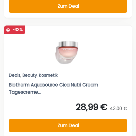
Zum Deal
-33%
Deals
,
Beauty
,
Kosmetik
Biotherm Aquasource Cica Nutri Cream
Tagescreme...
28,99 €
43,00 €
Zum Deal