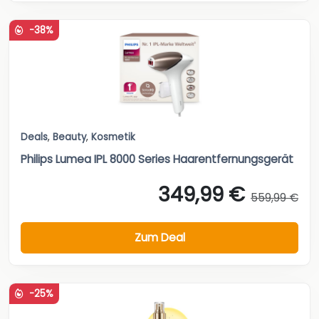
-38%
Deals
,
Beauty
,
Kosmetik
Philips Lumea IPL 8000 Series Haarentfernungsgerät
349,99 €
559,99 €
Zum Deal
-25%