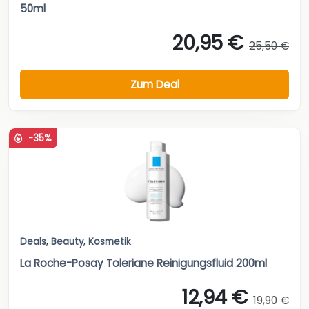
50ml
20,95 €
25,50 €
Zum Deal
-35%
Deals
,
Beauty
,
Kosmetik
La Roche-Posay Toleriane Reinigungsfluid 200ml
12,94 €
19,90 €