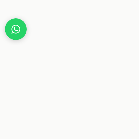
Home
Deals
Beauty
Kosmetik
CLP Kosmetik-Gerätewagen PL912 mit Schublade
I Arbeitswagen für den professionellen Einsatz I
erhältlich, Farbe:weiß
Dieser Beitrag enthält Affiliate-Links. Wenn du über einen
dieser Links etwas kaufst, erhalten wir eine Provision. Für
dich ändert sich der Preis nicht.