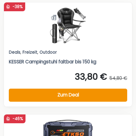
-38%
Deals
,
Freizeit
,
Outdoor
KESSER Campingstuhl faltbar bis 150 kg
33,80 €
54,80 €
Zum Deal
-46%