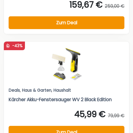
159,67 €
259,00 €
Zum Deal
-43%
Deals
,
Haus & Garten
,
Haushalt
Kärcher Akku-Fenstersauger WV 2 Black Edition
45,99 €
79,99 €
Zum Deal