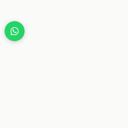
Home
Es könnte stürmisch werden: Liebesroman
Dieser Beitrag enthält Affiliate-Links. Wenn du über einen
dieser Links etwas kaufst, erhalten wir eine Provision. Für
dich ändert sich der Preis nicht.