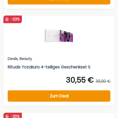
-23%
Deals
,
Beauty
Rituals Yozakura 4-teiliges Geschenkset S
30,55 €
39,90 €
Zum Deal
-20%