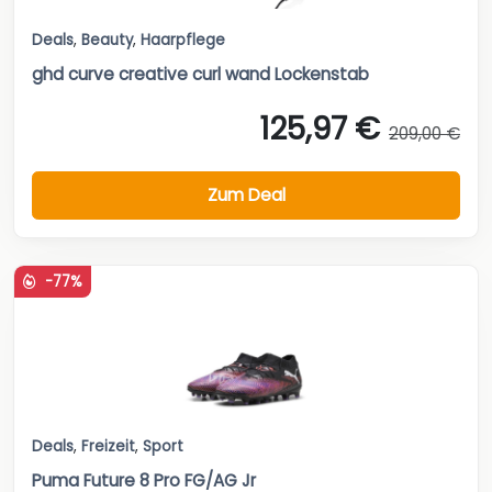
Deals
,
Beauty
,
Haarpflege
ghd curve creative curl wand Lockenstab
125,97 €
209,00 €
Zum Deal
-77%
Deals
,
Freizeit
,
Sport
Puma Future 8 Pro FG/AG Jr