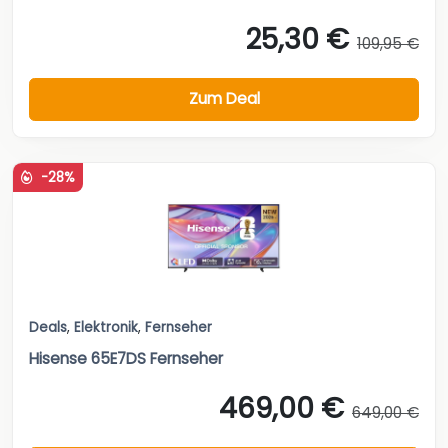
25,30 €
109,95 €
Zum Deal
-28%
Deals
,
Elektronik
,
Fernseher
Hisense 65E7DS Fernseher
469,00 €
649,00 €