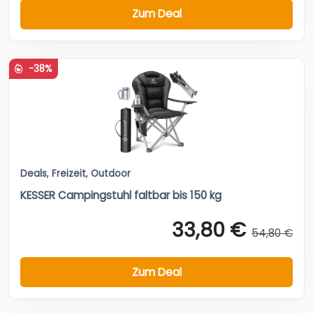
Zum Deal
-38%
Deals
,
Freizeit
,
Outdoor
KESSER Campingstuhl faltbar bis 150 kg
33,80 €
54,80 €
Zum Deal