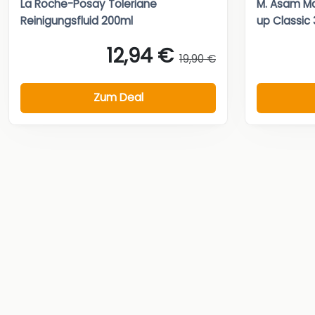
La Roche-Posay Toleriane
M. Asam Ma
Reinigungsfluid 200ml
up Classic
12,94 €
19,90 €
Zum Deal