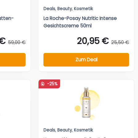
Deals
,
Beauty
,
Kosmetik
atten-
La Roche-Posay Nutritic Intense
Gesichtscreme 50ml
 €
20,95 €
59,00 €
25,50 €
Zum Deal
-25%
Deals
,
Beauty
,
Kosmetik