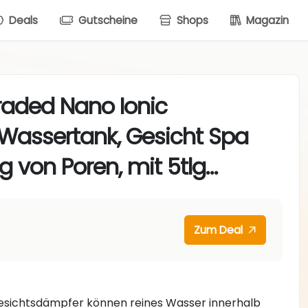
Deals
Gutscheine
Shops
Magazin
raded Nano Ionic
Wassertank, Gesicht Spa
g von Poren, mit 5tlg…
Zum Deal
esichtsdämpfer können reines Wasser innerhalb