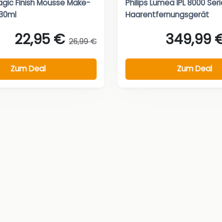
gic Finish Mousse Make-
Philips Lumea IPL 8000 Ser
 30ml
Haarentfernungsgerät
22,95 €
349,99 
26,99 €
Zum Deal
Zum Deal