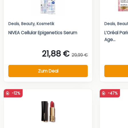
Deals
,
Beauty
,
Kosmetik
Deals
,
Beau
NIVEA Cellular Epigenetics Serum
L’Oréal Par
Age...
21,88 €
29,99 €
Zum Deal
-12%
-47%