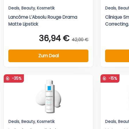
Deals
,
Beauty
,
Kosmetik
Deals
,
Beau
Lancôme L’Absolu Rouge Drama
Clinique Sm
Matte Lipstick
Correcting..
36,94 €
42,00 €
Zum Deal
-35%
-15%
Deals
,
Beauty
,
Kosmetik
Deals
,
Beau