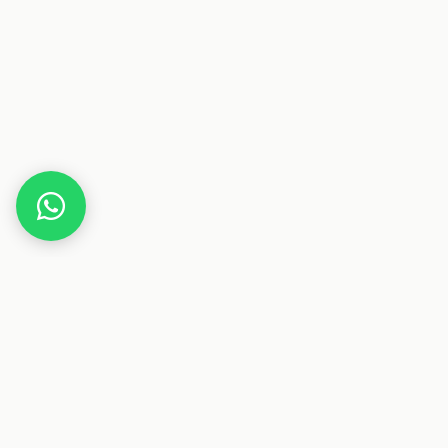
Home
Deals
Beauty
Kosmetik
Gesichtssauna, Kastiny Upgraded Nano Ionic Gesicht
Dieser Beitrag enthält Affiliate-Links. Wenn