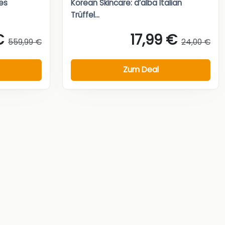
ies
Korean Skincare: d’alba Italian
Trüffel...
€
17,99 €
559,99 €
24,00 €
Zum Deal