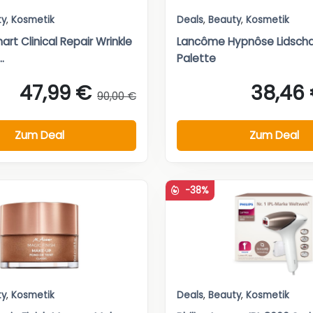
ty
,
Kosmetik
Deals
,
Beauty
,
Kosmetik
art Clinical Repair Wrinkle
Lancôme Hypnôse Lidsch
.
Palette
47,99 €
38,46
90,00 €
Zum Deal
Zum Deal
-38%
ty
,
Kosmetik
Deals
,
Beauty
,
Kosmetik