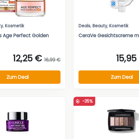
ty
,
Kosmetik
Deals
,
Beauty
,
Kosmetik
is Age Perfect Golden
CeraVe Gesichtscreme mi
12,25 €
15,95
16,99 €
Zum Deal
Zum Deal
-35%