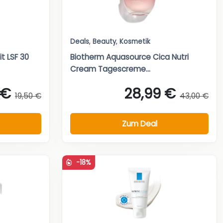
Deals
,
Beauty
,
Kosmetik
t LSF 30
Biotherm Aquasource Cica Nutri
Cream Tagescreme...
 €
28,99 €
19,50 €
43,00 €
Zum Deal
-18%