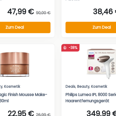
47,99 €
38,46
90,00 €
Zum Deal
Zum Deal
-38%
ty
,
Kosmetik
Deals
,
Beauty
,
Kosmetik
gic Finish Mousse Make-
Philips Lumea IPL 8000 Ser
 30ml
Haarentfernungsgerät
22,95 €
349,99 
26,99 €