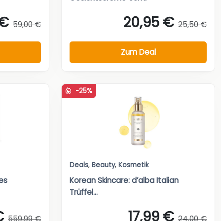
 €
20,95 €
59,00 €
25,50 €
Zum Deal
-25%
Deals
,
Beauty
,
Kosmetik
ies
Korean Skincare: d’alba Italian
Trüffel...
€
17,99 €
559,99 €
24,00 €