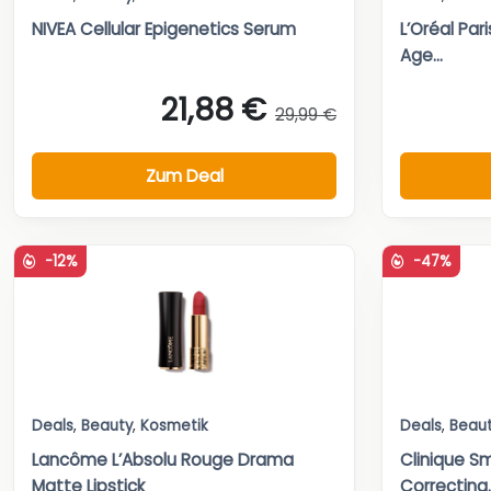
NIVEA Cellular Epigenetics Serum
L’Oréal Par
Age...
21,88 €
29,99 €
Zum Deal
-12%
-47%
Deals
,
Beauty
,
Kosmetik
Deals
,
Beau
Lancôme L’Absolu Rouge Drama
Clinique Sm
Matte Lipstick
Correcting..