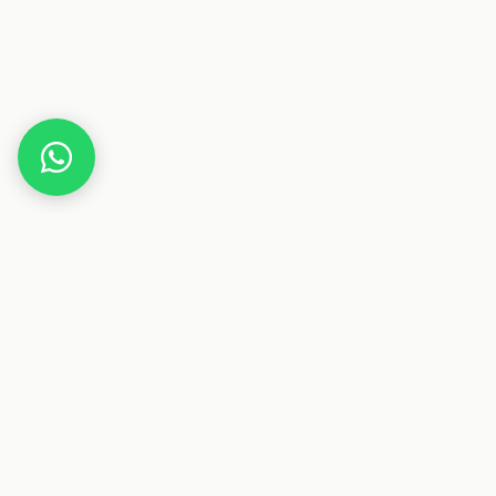
Home
Deals
Beauty
Kosmetik
Handcreme,10 Packs Handcreme Geschenkset mit L
Perfekte Geschenk für Frauen Mama Freundin Frau Mutt
Dieser Beitrag enthält Affiliate-Links. Wenn