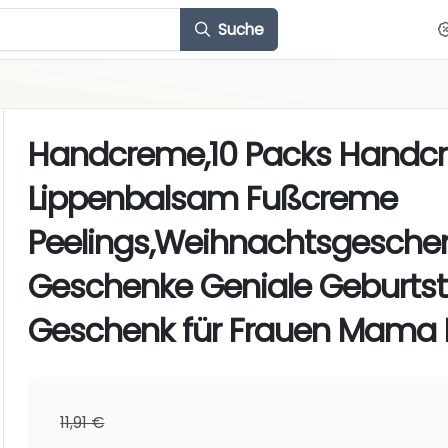
Suche
Handcreme,10 Packs Handc
Lippenbalsam Fußcreme
Peelings,Weihnachtsgesche
Geschenke Geniale Geburts
Geschenk für Frauen Mama F
11,91 €