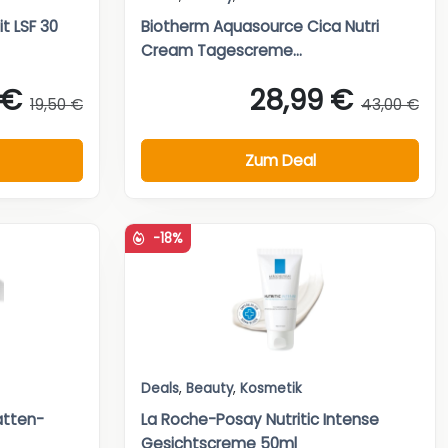
t LSF 30
Biotherm Aquasource Cica Nutri
Cream Tagescreme...
 €
28,99 €
19,50 €
43,00 €
Zum Deal
-18%
Deals
,
Beauty
,
Kosmetik
atten-
La Roche-Posay Nutritic Intense
Gesichtscreme 50ml