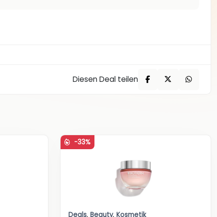
Diesen Deal teilen
-33%
Deals
,
Beauty
,
Kosmetik