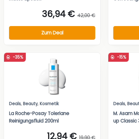
36,94 €
42,00 €
Zum Deal
-35%
-15%
Deals
,
Beauty
,
Kosmetik
Deals
,
Beau
La Roche-Posay Toleriane
M. Asam Ma
Reinigungsfluid 200ml
up Classic
12,94 €
19,90 €