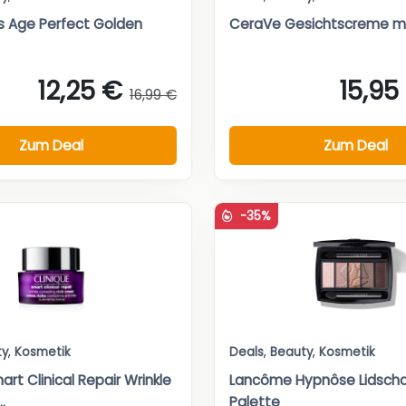
is Age Perfect Golden
CeraVe Gesichtscreme mi
12,25 €
15,95
16,99 €
Zum Deal
Zum Deal
-35%
ty
,
Kosmetik
Deals
,
Beauty
,
Kosmetik
art Clinical Repair Wrinkle
Lancôme Hypnôse Lidsch
.
Palette