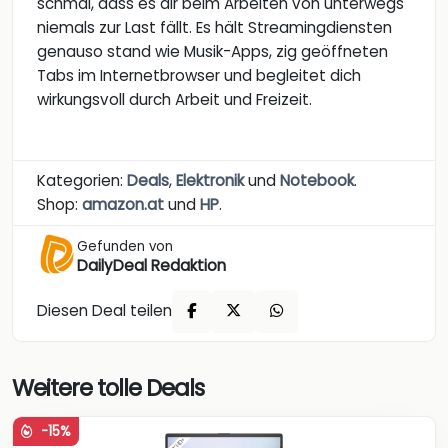
schmal, dass es dir beim Arbeiten von unterwegs
niemals zur Last fällt. Es hält Streamingdiensten
genauso stand wie Musik-Apps, zig geöffneten
Tabs im Internetbrowser und begleitet dich
wirkungsvoll durch Arbeit und Freizeit.
Kategorien:
Deals
,
Elektronik
und
Notebook
.
Shop:
amazon.at
und
HP
.
Gefunden von
DailyDeal Redaktion
Diesen Deal teilen
Weitere tolle Deals
-15%