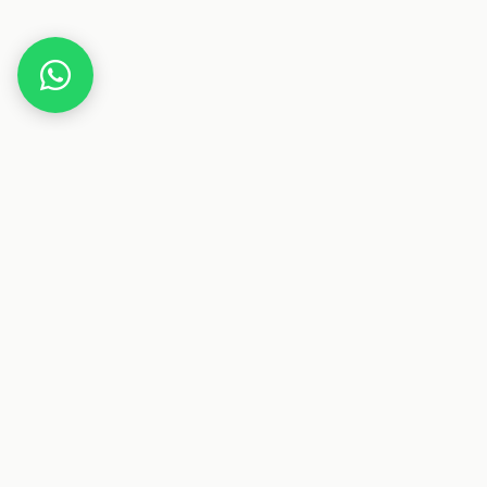
Home
Deals
Elektronik
Notebook
HP OmniBook 5 Flip 2in1 Convertible Laptop
Dieser Beitrag enthält Affiliate-Links. Wenn du über einen
dieser Links etwas kaufst, erhalten wir eine Provision. Für
dich ändert sich der Preis nicht.