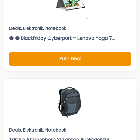
Deals
,
Elektronik
,
Notebook
⚫ ⚫ Blackfriday Cyberport – Lenovo Yoga 7...
Zum Deal
Deals
,
Elektronik
,
Notebook
Targus Atmosphere XL Laptop Rucksack für...