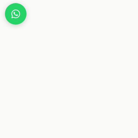
Home
Deals
Elektronik
Notebook
HUAWEI MateBook D 15, Intel Core i3-10110U, 8GB
RAM, 256GB SSD, 15,6 Zoll Laptop, 1080p FHD FullView
Display, Schlankes Metallgehäuse, Windows 10
Home, Fingerabdrucksensor, QWERTZ-Layout,
Space Grau
Dieser Beitrag enthält Affiliate-Links. Wenn du über einen
dieser Links etwas kaufst, erhalten wir eine Provision. Für
dich ändert sich der Preis nicht.