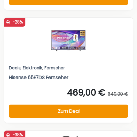
-28%
Deals
,
Elektronik
,
Fernseher
Hisense 65E7DS Fernseher
469,00 €
649,00 €
Zum Deal
-38%