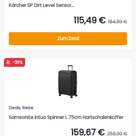
Kärcher SP Dirt Level Sensor...
115,49 €
184,99 €
Zum Deal
-38%
Deals
,
Reise
Samsonite Intuo Spinner L 75cm Hartschalenkoffer
159,67 €
259,00 €