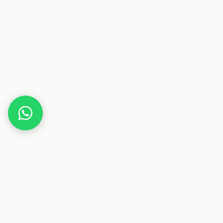
Home
Lycamobile National S 5G-Tarif
Dieser Beitrag enthält Affiliate-Links. Wenn du über einen
dieser Links etwas kaufst, erhalten wir eine Provision. Für