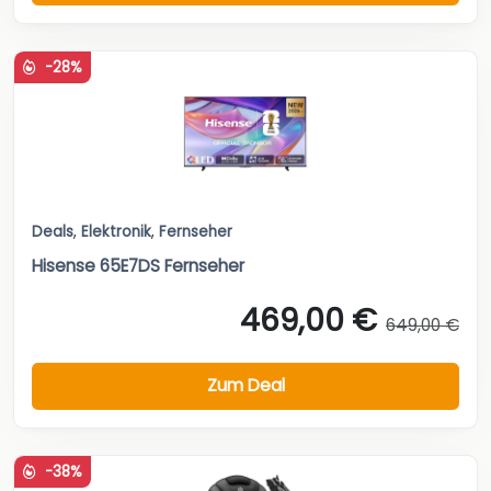
-28%
Deals
,
Elektronik
,
Fernseher
Hisense 65E7DS Fernseher
469,00 €
649,00 €
Zum Deal
-38%