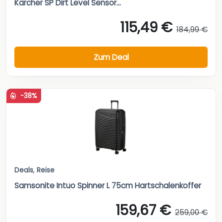
Kärcher SP Dirt Level Sensor...
115,49 €
184,99 €
Zum Deal
-38%
Deals
,
Reise
Samsonite Intuo Spinner L 75cm Hartschalenkoffer
159,67 €
259,00 €