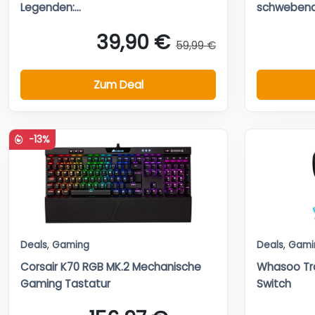
Legenden:...
schwebende
39,90 €
59,99 €
Zum Deal
-13%
Deals
,
Gaming
Deals
,
Gami
Corsair K70 RGB MK.2 Mechanische
Whasoo Tr
Gaming Tastatur
Switch