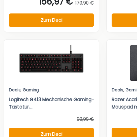
156,97 €
179,90 €
Zum Deal
Deals
,
Gaming
Deals
,
Gami
Logitech G413 Mechanische Gaming-
Razer Acar
Tastatur,...
Mauspad mi
99,99 €
Zum Deal