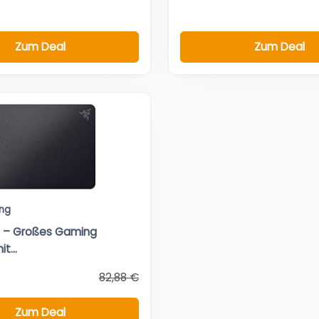
Zum Deal
Zum Deal
ng
i – Großes Gaming
t...
82,88 €
Zum Deal