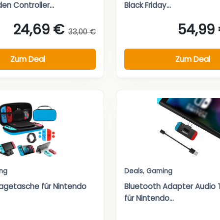
n Controller...
Black Friday...
24,69 €
54,99
33,00 €
Zum Deal
Zum Deal
ng
Deals
,
Gaming
agetasche für Nintendo
Bluetooth Adapter Audio 
für Nintendo...