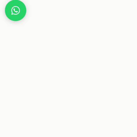
Home
Deals
Gaming
Razer Acari – Großes Gami
Dieser Beitrag enthält Affiliate-Links. Wenn
Deals & Gutscheine
Sparen auf Österreichs größte Plattform für Deals und
Gutscheine.