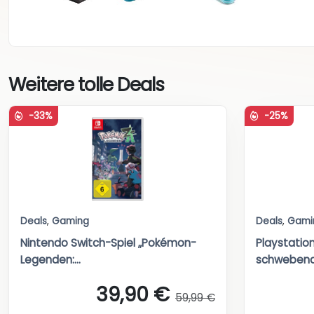
Weitere tolle Deals
-33%
-25%
Deals
,
Gaming
Deals
,
Gami
Nintendo Switch-Spiel „Pokémon-
Playstatio
Legenden:...
schwebende
39,90 €
59,99 €