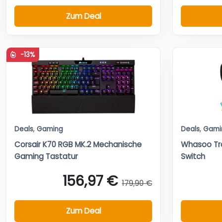
Zum Deal
-13%
Deals
,
Gaming
Deals
,
Gami
Corsair K70 RGB MK.2 Mechanische
Whasoo Tr
Gaming Tastatur
Switch
156,97 €
179,90 €
Zum Deal