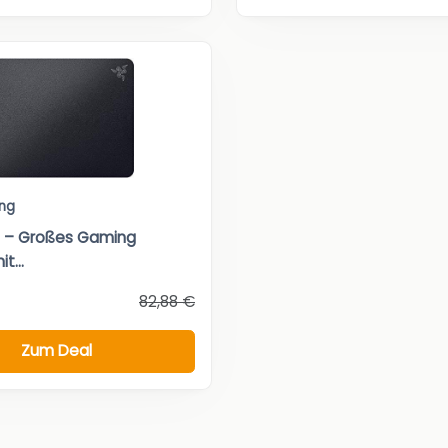
ng
i – Großes Gaming
t...
82,88 €
Zum Deal