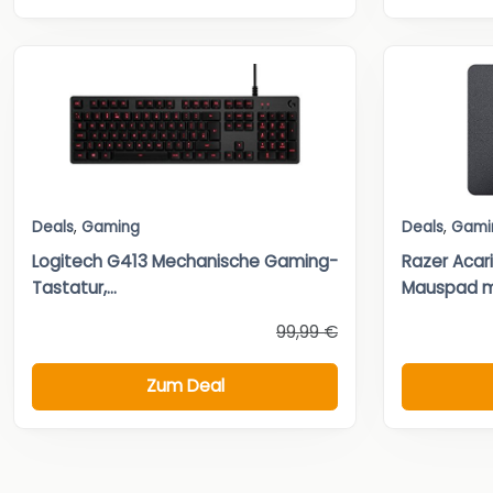
Deals
,
Gaming
Deals
,
Gami
Logitech G413 Mechanische Gaming-
Razer Acar
Tastatur,...
Mauspad mi
99,99 €
Zum Deal