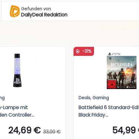
Gefunden von
DailyDeal Redaktion
-31%
ng
Deals
,
Gaming
n-Lampe mit
Battlefield 6 Standard-Edi
n Controller...
Black Friday...
24,69 €
54,99
33,00 €