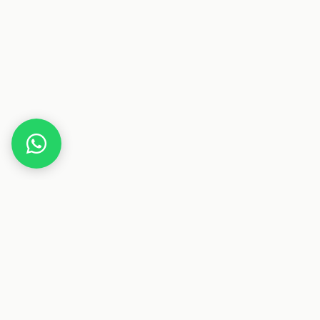
Home
Gutscheine
Auto & Zubehör
SmartQ
Dieser Beitrag enthält Affiliate-Links. Wenn du über einen
dieser Links etwas kaufst, erhalten wir eine Provision. Für
dich ändert sich der Preis nicht.