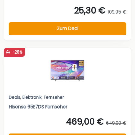
25,30 €
109,95 €
Zum Deal
-28%
Deals
,
Elektronik
,
Fernseher
Hisense 65E7DS Fernseher
469,00 €
649,00 €