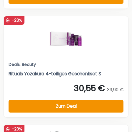
-23%
Deals
,
Beauty
Rituals Yozakura 4-teiliges Geschenkset S
30,55 €
39,90 €
Zum Deal
-20%