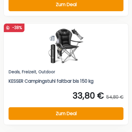
Zum Deal
-38%
Deals
,
Freizeit
,
Outdoor
KESSER Campingstuhl faltbar bis 150 kg
33,80 €
54,80 €
Zum Deal