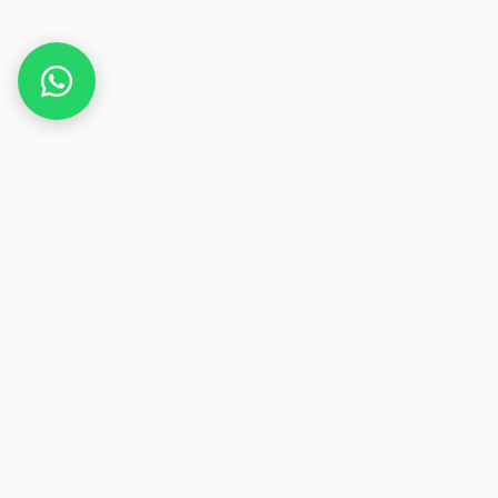
Home
WM Spielplan 2026 im A2-Format
Dieser Beitrag enthält Affiliate-Links. Wenn du über einen
dieser Links etwas kaufst, erhalten wir eine Provision. Für
dich ändert sich der Preis nicht.