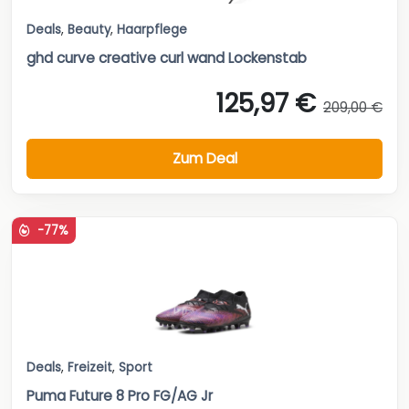
Deals
,
Beauty
,
Haarpflege
ghd curve creative curl wand Lockenstab
125,97 €
209,00 €
Zum Deal
-77%
Deals
,
Freizeit
,
Sport
Puma Future 8 Pro FG/AG Jr