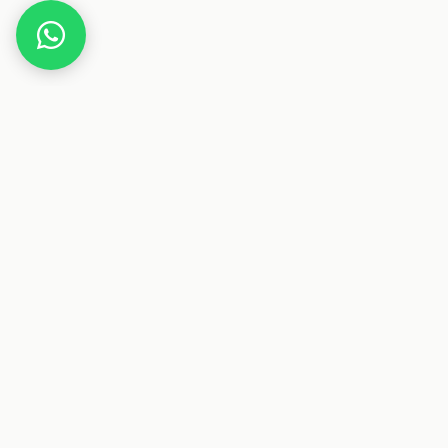
Home
Deals
Elektronik
Anker MagGo 3in1 Ladestation
Dieser Beitrag enthält Affiliate-Links. Wenn du über einen
dieser Links etwas kaufst, erhalten wir eine Provision. Für
dich ändert sich der Preis nicht.