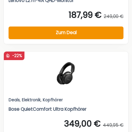
Lenovo L27h-4A QHD-Monitor
187,99 €
249,00 €
Zum Deal
-22%
Deals
,
Elektronik
,
Kopfhörer
Bose QuietComfort Ultra Kopfhörer
349,00 €
449,95 €