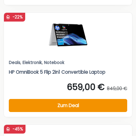
-22%
Deals
,
Elektronik
,
Notebook
HP OmniBook 5 Flip 2in1 Convertible Laptop
659,00 €
849,00 €
Zum Deal
-45%