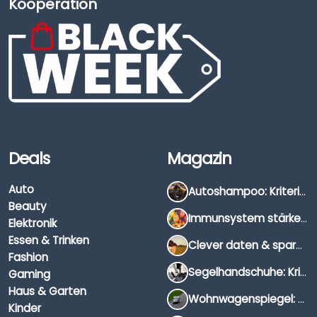
Kooperation
Deals
Magazin
Auto
Autoshampoo: Kriterien, Unterschiede & Anwendung
Beauty
Immunsystem stärken: Hausmittel, Vitamine & Wissenswertes
Elektronik
Essen & Trinken
Clever daten & sparen: So findest du die besten Deals für Dates und Unternehmungen
Fashion
Segelhandschuhe: Kriterien, Materialien & Tipps
Gaming
Haus & Garten
Wohnwagenspiegel: Auswahl, Preise & Montage
Kinder