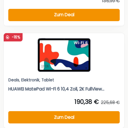
135,99 €
Zum Deal
-16%
Deals
,
Elektronik
,
Tablet
HUAWEI MatePad Wi-Fi 6 10,4 Zoll, 2K FullView...
190,38 €
225,68 €
Zum Deal