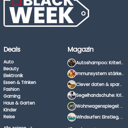
Deals
Magazin
Auto
Autoshampoo: Kriterien, Unterschiede & Anwendung
Beauty
Immunsystem stärken: Hausmittel, Vitamine & Wissenswertes
Elektronik
Essen & Trinken
Clever daten & sparen: So findest du die besten Deals für Dates und Unternehmungen
Fashion
Segelhandschuhe: Kriterien, Materialien & Tipps
Gaming
Haus & Garten
Wohnwagenspiegel: Auswahl, Preise & Montage
Kinder
Reise
Windsurfen: Einstieg, Ausrüstung & Tipps