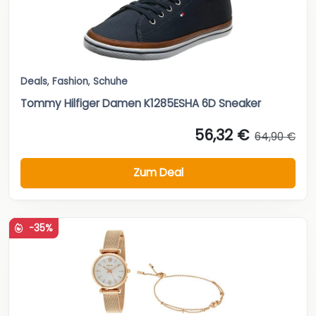
Deals
,
Fashion
,
Schuhe
Tommy Hilfiger Damen K1285ESHA 6D Sneaker
56,32 €
64,90 €
Zum Deal
-35%