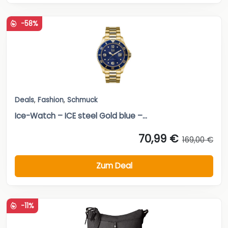
-58%
Deals
,
Fashion
,
Schmuck
Ice-Watch – ICE steel Gold blue –...
70,99 €
169,00 €
Zum Deal
-11%