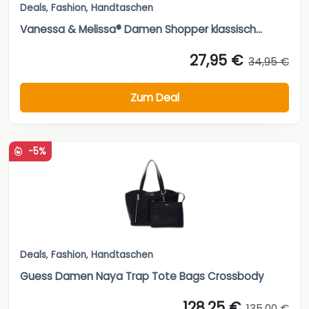
Deals
,
Fashion
,
Handtaschen
Vanessa & Melissa® Damen Shopper klassisch...
27,95 €
34,95 €
Zum Deal
-5%
Deals
,
Fashion
,
Handtaschen
Guess Damen Naya Trap Tote Bags Crossbody
128,25 €
135,00 €