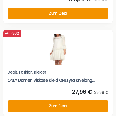
Zum Deal
-30%
Deals
,
Fashion
,
Kleider
ONLY Damen Viskose Kleid ONLTyra Knielang...
27,96 €
39,99 €
Zum Deal