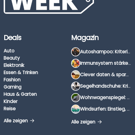
Deals
Magazin
Auto
Autoshampoo: Kriterien, Unterschiede & Anwendung
Beauty
Immunsystem stärken: Hausmittel, Vitamine & Wissenswertes
Elektronik
Essen & Trinken
Clever daten & sparen: So findest du die besten Deals für Dates und Unternehmungen
Fashion
Segelhandschuhe: Kriterien, Materialien & Tipps
Gaming
Haus & Garten
Wohnwagenspiegel: Auswahl, Preise & Montage
Kinder
Reise
Windsurfen: Einstieg, Ausrüstung & Tipps
Alle zeigen
Alle zeigen