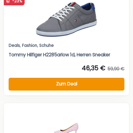
-23%
Deals
,
Fashion
,
Schuhe
Tommy Hilfiger H2285arlow 1d, Herren Sneaker
46,35 €
59,90 €
Zum Deal