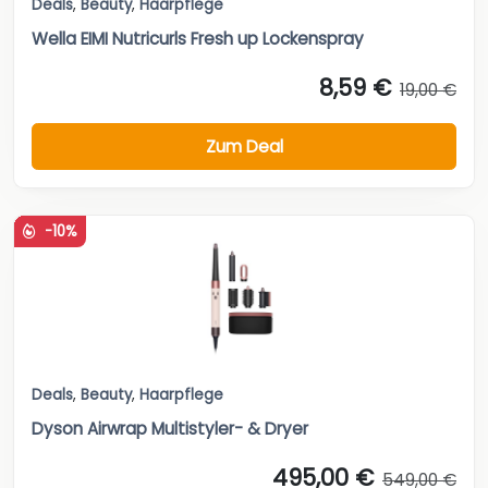
Deals
,
Beauty
,
Haarpflege
Wella EIMI Nutricurls Fresh up Lockenspray
8,59 €
19,00 €
Zum Deal
-10%
Deals
,
Beauty
,
Haarpflege
Dyson Airwrap Multistyler- & Dryer
495,00 €
549,00 €