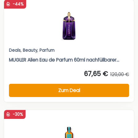
-44%
Deals
,
Beauty
,
Parfum
MUGLER Alien Eau de Parfum 60ml nachfüllbarer...
67,65 €
120,00 €
Zum Deal
-30%