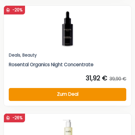
-20%
Deals
,
Beauty
Rosental Organics Night Concentrate
31,92 €
39,90 €
Zum Deal
-26%