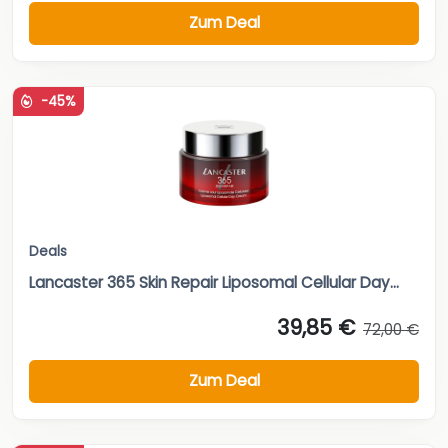
Zum Deal
-45%
Deals
Lancaster 365 Skin Repair Liposomal Cellular Day...
39,85 €
72,00 €
Zum Deal