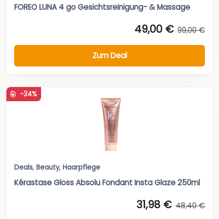
FOREO LUNA 4 go Gesichtsreinigung- & Massage
49,00 €
99,00 €
Zum Deal
-34%
Deals
,
Beauty
,
Haarpflege
Kérastase Gloss Absolu Fondant Insta Glaze 250ml
31,98 €
48,40 €