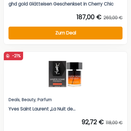
ghd gold Glätteisen Geschenkset in Cherry Chic
187,00 €
269,00 €
Zum Deal
-21%
Deals
,
Beauty
,
Parfum
Yves Saint Laurent „La Nuit de...
92,72 €
118,00 €