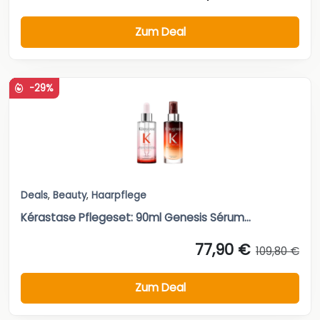
Zum Deal
-29%
Deals
,
Beauty
,
Haarpflege
Kérastase Pflegeset: 90ml Genesis Sérum...
77,90 €
109,80 €
Zum Deal