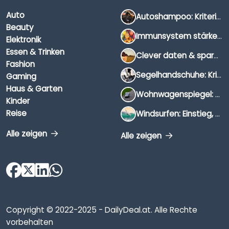
Auto
Autoshampoo: Kriterien, Unterschiede & Anwendung
Beauty
Immunsystem stärken: Hausmittel, Vitamine & Wissenswertes
Elektronik
Essen & Trinken
Clever daten & sparen: So findest du die besten Deals für Dates und Unternehmungen
Fashion
Segelhandschuhe: Kriterien, Materialien & Tipps
Gaming
Haus & Garten
Wohnwagenspiegel: Auswahl, Preise & Montage
Kinder
Reise
Windsurfen: Einstieg, Ausrüstung & Tipps
Alle zeigen
Alle zeigen
Copyright © 2022-2025 - DailyDeal.at. Alle Rechte
vorbehalten