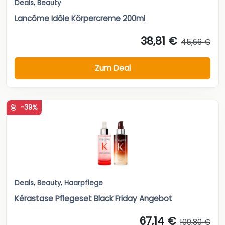
Deals
,
Beauty
Lancôme Idôle Körpercreme 200ml
38,81 €
45,66 €
Zum Deal
-39%
Deals
,
Beauty
,
Haarpflege
Kérastase Pflegeset Black Friday Angebot
67,14 €
109,80 €