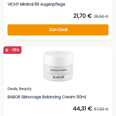
VICHY Minéral 89 Augenpflege
21,70 €
26,50 €
Zum Deal
-35%
Deals
,
Beauty
BABOR Skinovage Balancing Cream 50ml
44,31 €
67,90 €