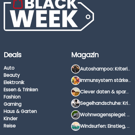
Deals
Magazin
Auto
Autoshampoo: Kriterien, Unterschiede & Anwendung
Beauty
Immunsystem stärken: Hausmittel, Vitamine & Wissenswertes
Elektronik
Essen & Trinken
Clever daten & sparen: So findest du die besten Deals für Dates und Unternehmungen
Fashion
Segelhandschuhe: Kriterien, Materialien & Tipps
Gaming
Haus & Garten
Wohnwagenspiegel: Auswahl, Preise & Montage
Kinder
Reise
Windsurfen: Einstieg, Ausrüstung & Tipps