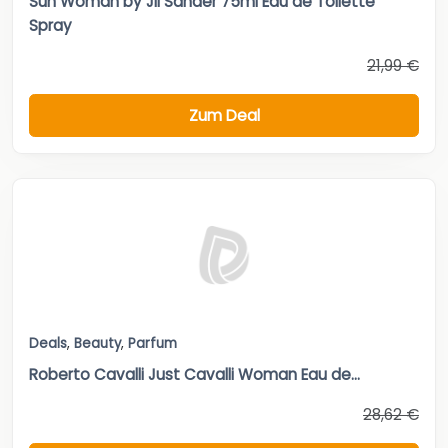
Sun Woman by Jil Sander 75ml Eau de Toilette
Spray
21,99 €
Zum Deal
Deals
,
Beauty
,
Parfum
Roberto Cavalli Just Cavalli Woman Eau de...
28,62 €