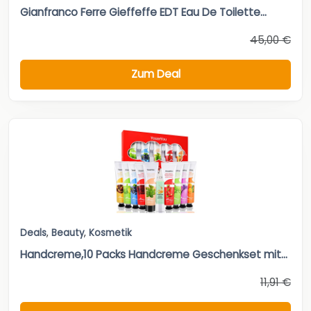
Gianfranco Ferre Gieffeffe EDT Eau De Toilette...
45,00 €
Zum Deal
Deals
,
Beauty
,
Kosmetik
Handcreme,10 Packs Handcreme Geschenkset mit...
11,91 €