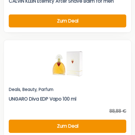
CALVIN KLEIN Eternity After Shave Balm for men
Zum Deal
Deals
,
Beauty
,
Parfum
UNGARO Diva EDP Vapo 100 ml
88,88 €
Zum Deal