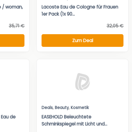
 / woman,
Lacoste Eau de Cologne für Frauen
1er Pack (1x 90...
35,71 €
32,05 €
Zum Deal
Deals
,
Beauty
,
Kosmetik
l Eau de
EASEHOLD Beleuchtete
Schminkspiegel mit Licht und...