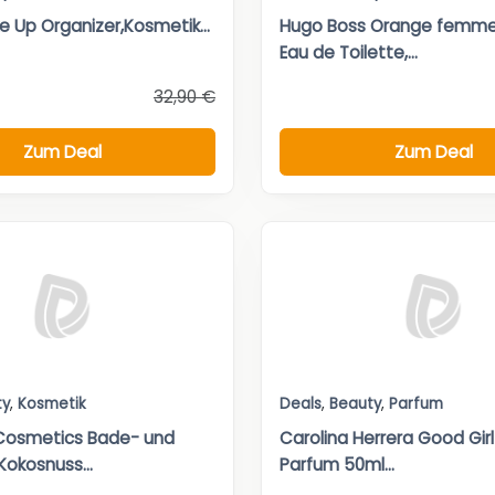
 Up Organizer,Kosmetik...
Hugo Boss Orange femme
Eau de Toilette,...
32,90 €
Zum Deal
Zum Deal
ty
,
Kosmetik
Deals
,
Beauty
,
Parfum
Cosmetics Bade- und
Carolina Herrera Good Gir
Kokosnuss...
Parfum 50ml...