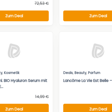
72,53 €
Zum Deal
Zum Deal
ty
,
Kosmetik
Deals
,
Beauty
,
Parfum
l. BIO Hyaluron Serum mit
Lancôme La Vie Est Belle 
..
14,99 €
Zum Deal
Zum Deal