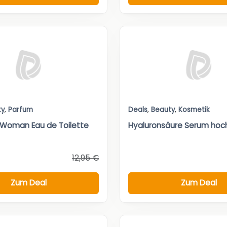
ty
,
Parfum
Deals
,
Beauty
,
Kosmetik
 Woman Eau de Toilette
Hyaluronsäure Serum hochd
12,95 €
Zum Deal
Zum Deal