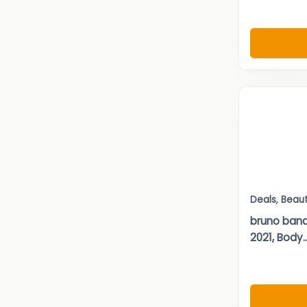
Deals
,
Beau
bruno bana
2021, Body..