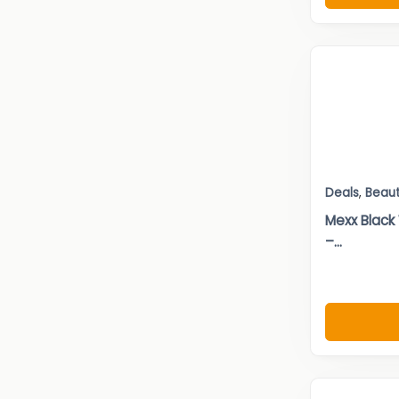
Deals
,
Beau
Mexx Black
–...