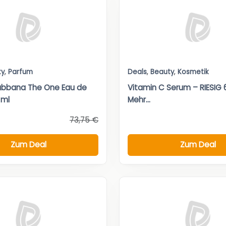
ty
,
Parfum
Deals
,
Beauty
,
Kosmetik
abbana The One Eau de
Vitamin C Serum – RIESIG 
 ml
Mehr...
73,75 €
Zum Deal
Zum Deal