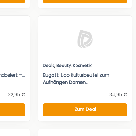
Deals
,
Beauty
,
Kosmetik
osiert –...
Bugatti Lido Kulturbeutel zum
Aufhängen Damen...
32,95 €
34,95 €
Zum Deal