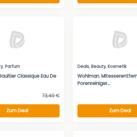
ty
,
Parfum
Deals
,
Beauty
,
Kosmetik
Gaultier Classique Eau De
Wohlman. Mitesserentfer
Porenreiniger...
73,40 €
Zum Deal
Zum Deal