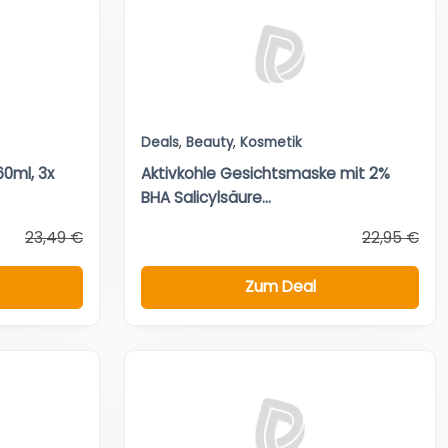
Deals
,
Beauty
,
Kosmetik
60ml, 3x
Aktivkohle Gesichtsmaske mit 2%
BHA Salicylsäure...
23,49 €
22,95 €
Zum Deal