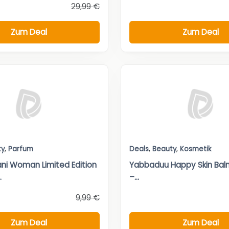
29,99 €
Zum Deal
Zum Deal
ty
,
Parfum
Deals
,
Beauty
,
Kosmetik
ni Woman Limited Edition
Yabbaduu Happy Skin Bal
.
–...
9,99 €
Zum Deal
Zum Deal