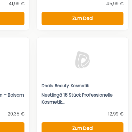
41,99 €
45,99 €
Zum Deal
Deals
,
Beauty
,
Kosmetik
m – Balsam
Nestlingâ 18 Stück Professionelle
Kosmetik...
20,35 €
12,99 €
Zum Deal