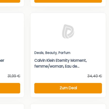
Deals
,
Beauty
,
Parfum
ner
Calvin Klein Eternity Moment,
femme/woman, Eau de...
31,99 €
34,40 €
Zum Deal