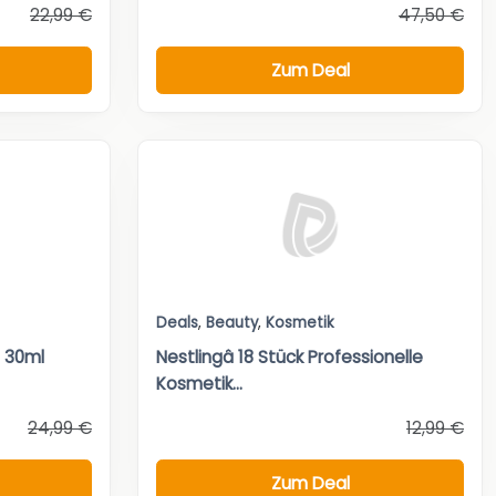
22,99 €
47,50 €
Zum Deal
Deals
,
Beauty
,
Kosmetik
– 30ml
Nestlingâ 18 Stück Professionelle
Kosmetik...
24,99 €
12,99 €
Zum Deal