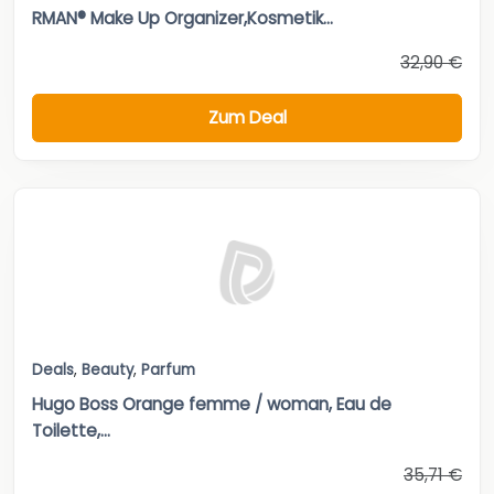
RMAN® Make Up Organizer,Kosmetik...
32,90 €
Zum Deal
Deals
,
Beauty
,
Parfum
Hugo Boss Orange femme / woman, Eau de
Toilette,...
35,71 €