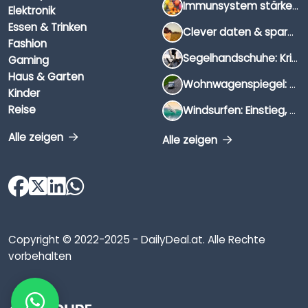
Immunsystem stärken: Hausmittel, Vitamine & Wissenswertes
Elektronik
Essen & Trinken
Clever daten & sparen: So findest du die besten Deals für Dates und Unternehmungen
Fashion
Segelhandschuhe: Kriterien, Materialien & Tipps
Gaming
Haus & Garten
Wohnwagenspiegel: Auswahl, Preise & Montage
Kinder
Reise
Windsurfen: Einstieg, Ausrüstung & Tipps
Alle zeigen
Alle zeigen
Copyright © 2022-2025 - DailyDeal.at. Alle Rechte
vorbehalten