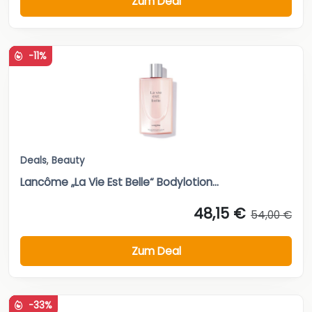
Zum Deal
-11%
Deals
,
Beauty
Lancôme „La Vie Est Belle“ Bodylotion...
48,15 €
54,00 €
Zum Deal
-33%