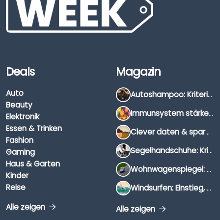
Deals
Magazin
Auto
Autoshampoo: Kriterien, Unterschiede & Anwendung
Beauty
Immunsystem stärken: Hausmittel, Vitamine & Wissenswertes
Elektronik
Essen & Trinken
Clever daten & sparen: So findest du die besten Deals für Dates und Unternehmungen
Fashion
Segelhandschuhe: Kriterien, Materialien & Tipps
Gaming
Haus & Garten
Wohnwagenspiegel: Auswahl, Preise & Montage
Kinder
Reise
Windsurfen: Einstieg, Ausrüstung & Tipps
Alle zeigen
Alle zeigen