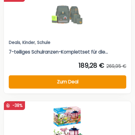
Deals
,
Kinder
,
Schule
7-teiliges Schulranzen-Komplettset für die...
189,28 €
269,95 €
Zum Deal
-38%