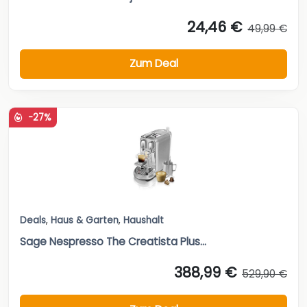
24,46 €
49,99 €
Zum Deal
-27%
Deals
,
Haus & Garten
,
Haushalt
Sage Nespresso The Creatista Plus...
388,99 €
529,90 €