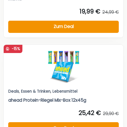
19,99 €
24,99 €
Zum Deal
-15%
Deals
,
Essen & Trinken
,
Lebensmittel
ahead Protein-Riegel Mix-Box 12x45g
25,42 €
29,90 €