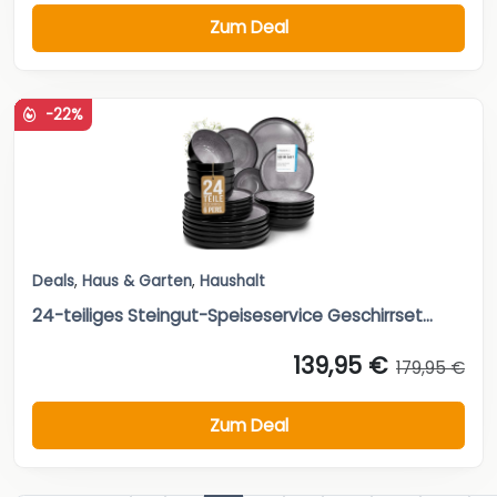
Zum Deal
-22%
Deals
,
Haus & Garten
,
Haushalt
24-teiliges Steingut-Speiseservice Geschirrset...
139,95 €
179,95 €
Zum Deal