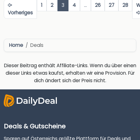
1
2
3
4
…
26
27
28
W
Vorheriges
Home
Deals
Dieser Beitrag enthält Affiliate-Links. Wenn du über einen
dieser Links etwas kaufst, erhalten wir eine Provision. Für
dich ändert sich der Preis nicht.
Deals & Gutscheine
Sparen auf Österreichs größte Plattform für Deals und