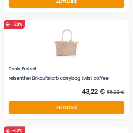
Zum Deal
-23%
Deals
,
Freizeit
reisenthel Einkaufskorb carrybag twist coffee
43,22 €
55,95 €
Zum Deal
-62%