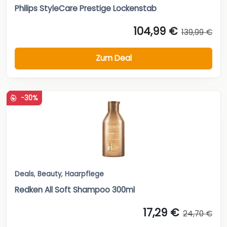
Philips StyleCare Prestige Lockenstab
104,99 €
139,99 €
Zum Deal
-30%
Deals
,
Beauty
,
Haarpflege
Redken All Soft Shampoo 300ml
17,29 €
24,70 €