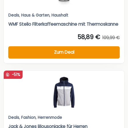
Deals
,
Haus & Garten
,
Haushalt
WMF Stelio Filterkaffeemaschine mit Thermoskanne
58,89 €
109,99 €
Zum Deal
-51%
Deals
,
Fashion
,
Herrenmode
Jack & Jones Blousonjacke für Herren