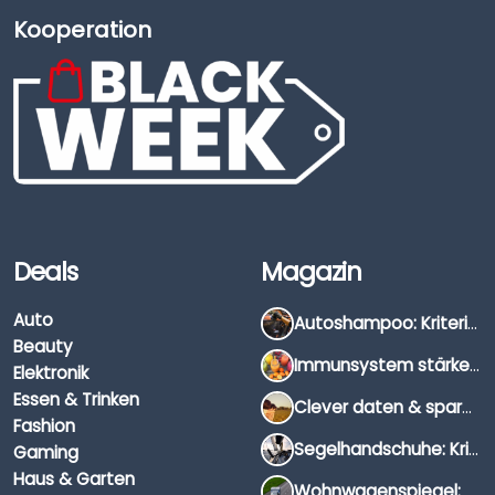
Kooperation
Deals
Magazin
Auto
Autoshampoo: Kriterien, Unterschiede & Anwendung
Beauty
Immunsystem stärken: Hausmittel, Vitamine & Wissenswertes
Elektronik
Essen & Trinken
Clever daten & sparen: So findest du die besten Deals für Dates und Unternehmungen
Fashion
Segelhandschuhe: Kriterien, Materialien & Tipps
Gaming
Haus & Garten
Wohnwagenspiegel: Auswahl, Preise & Montage