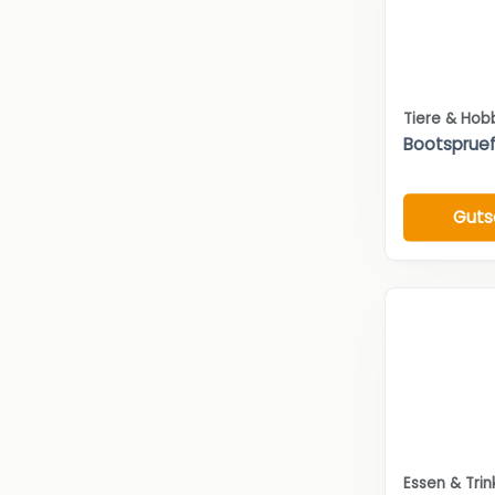
Tiere & Hob
Bootsprue
Guts
Essen & Tri