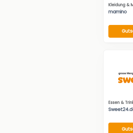
Kleidung & 
mamino
Guts
Essen & Tri
Sweet24.d
Guts