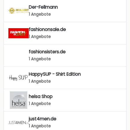
Der-Fellmann
1 Angebote
fashiononsale.de
1 Angebote
fashionsisters.de
1 Angebote
HappySUP - Shirt Edition
1 Angebote
helsa Shop
1 Angebote
just4men.de
1 Angebote