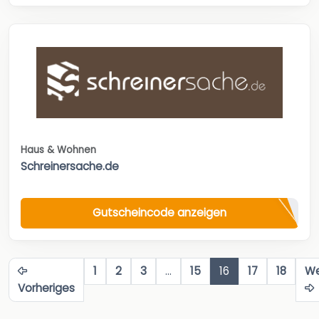
Haus & Wohnen
Schreinersache.de
Gutscheincode anzeigen
1
2
3
…
15
16
17
18
We
Vorheriges